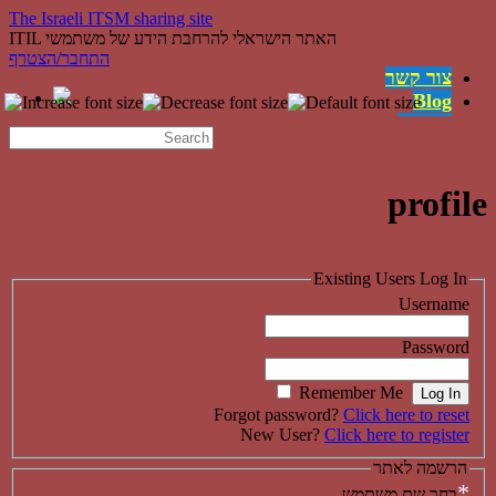
The Israeli ITSM sharing site
ITIL האתר הישראלי להרחבת הידע של משתמשי
התחבר/הצטרף
צור קשר
Blog
משרות
English
השירותים
קישורים
profile
ההצלחות
מה זה ITIL?
מי אנחנו
Existing Users Log In
Username
Password
Remember Me
Forgot password?
Click here to reset
New User?
Click here to register
הרשמה לאתר
*
בחר שם משתמש