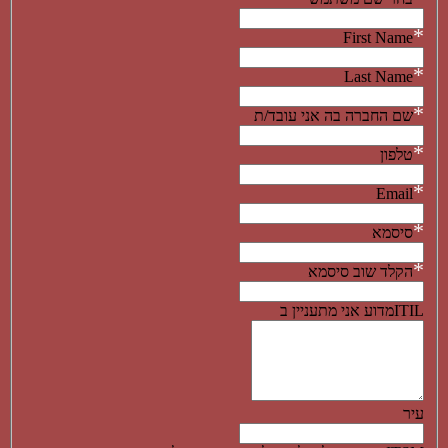
*
First Name
*
Last Name
*
שם החברה בה אני עובד/ת
*
טלפון
*
Email
*
סיסמא
*
הקלד שוב סיסמא
מדוע אני מתעניין בITIL
עיר