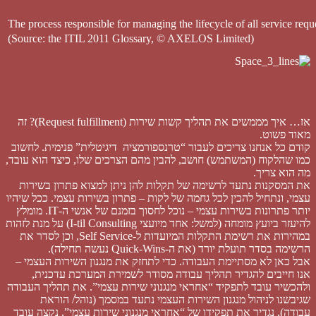
The process responsible for managing the lifecycle of all service requ
(Source: the ITIL 2011 Glossary, © AXELOS Limited)
אז… איך מממשים את תהליך קשות שירות (Request fulfillment)? זה
מאוד פשוט.
קודם כל אנחנו צריכים לעבור “טרנספורמציה דיגיטלית” פנימית. לחשוב
כמו שהלקוח (המשתמש) חושב, להבין מהם הצרכים שלו, כיצד הוא עובד,
מה הוא צריך.
את המסקנות נתעד לרשימה של תקלות להן ניתן למצוא פתרון בשירות
עצמי, ונתחיל להכין לכל גחמה של לקות – פתרון בשירות עצמי. ככל שיהיו
יותר פתרונות בשירות עצמי – נוכל לחסוך בזמנם של אנשי ה-IT. מומלץ
להיעזר ביועץ מומחה (למשל: אחד מיועצי I-til Consulting) על מנת לזהות
במהירות את רשימת התקלות המיועדות ל-Self Service, וכן לסדר את
הרשימה בסדר תועלת יורד (את ה-Quick-Wins נעשה תחילה).
אבל כאן לא מסתיימת העבודה. כדי לתחזק את מנגנון השירות העצמי –
אנו חייבים להגדיר תהליך עבודה מסודר לשמירת המערכת עדכנית,
ולהכשיר עובד לתפקיד “אחראי מנגנוני שירות עצמי”. את תהליך העבודה
שגיבשנו לניהול מנגנון השירות העצמי נתעד במסמך (נוהל/ הוראת
עבודה), נגדיר את תפקידו של “אחראי מנגנוני שירות עצמי”, נקצה עובד