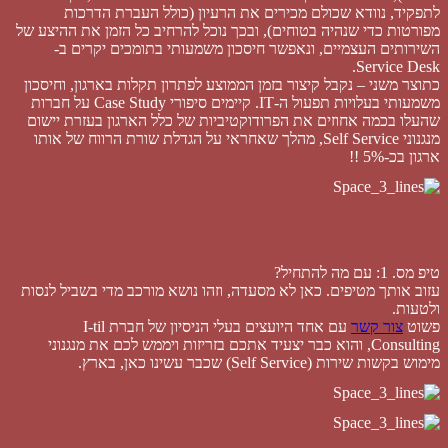
לתפקיד, נוודא שכולם מכירים את הרעיון (כולל העברת הדרכות
מפורטות כדי שנהיה בטוחים), ובכך נוכל להרחיב כל הזמן את ההיצע של
השירותים העצמיים, ונאפשר חיסכון משמעותי בתומכים יקרים ב-
Service Desk.
כתוצר משני – נקבל קיצור בזמן הממוצע לפתרון תקלות בארגון, וחיסכון
משמעותי בעלויות תפעול ה-IT. קיימים סיפורי Case Study על חברות
שהעלו בכמה אחוזים את הפרודוקטיביות של כלל הארגון בעזרת יישום
מנגנוני Self Service, מהלך שאחראי על הגדלת שורת הרווח של אותו
ארגון בכ-5% !!
טיפ מס. 1: עם מה להתחיל?
עזוב אותך מטיפים. כאן לא מסעדה, וזהו נושא מורכב מדי בשביל לנסות
ולטעות.
פשוט
צור קשר
עם אחד היועצים בעלי הניסיון של חברת I-til
Consulting, והוא כבר יצעיד אתכם בזריזות ויממש לכם את מנגנוני
מימוש בקשות שירות (Self Service) שכבר עשינו כאן, בארץ.