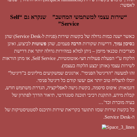
לאפשר:
“שירות עצמי
למשתמשי המחשב
” שנקרא גם “Self
Service”
כאשר
ישנה כמות גדולה של בקשות שירות (פניות ל-Service Desk) שהן
ב
סיכון נמוך
, דרישות שקורות
הרבה
פעמים, שהן
פשוטות
לביצוע, ואינן
מצריכות טכנאי מיומן –
ניתן למלא במהירות גדולה יותר את דרישת
הלקוח ע”י הפעלת פעולות חצי-אוטומטיות, Self Service, או מתן הוראות
לשירות עצמי (אותן יבצע הלקוח בעצמו).
זהו למעשה “הדיגיטל הפנימי”. ארגונים שמשקיעים מיליונים ב”דיגיטל”
יוכלו להצליח טוב יותר אם יעשו קודם כל דיגיטל פנימי.
דוגמאות: איפוס סיסמה, בקשת גישה לאפליקציה, הגדרת משתמש חדש,
קבלת מידע, התקנת רכיבי תוכנה סטנדרטי, תיאור הדרך לפתרון של
בעיה מוכרת וכד’…
כל בקשת שירות שכזו תתועד בקריאת שירות ותיכנס לסטטיסטיקות של
ה-Service Desk.