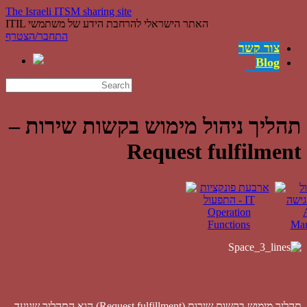
The Israeli ITSM sharing site
ITIL האתר הישראלי להרחבת הידע של משתמשי
התחבר/הצטרף
צור קשר
Blog
משרות
English
השירותים
קישורים
תהליך ניהול מימוש בקשות שירות –
ההצלחות
Request fulfilment
מה זה ITIL?
מי אנחנו
תהליך מימוש בקשות שירות (Request fulfillment) הוא התהליך שנועד