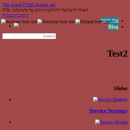
The Israeli ITSM sharing site
ITIL האתר הישראלי להרחבת הידע של משתמשי
התחבר/הצטרף
צור קשר
Blog
משרות
English
השירותים
קישורים
Test2
ההצלחות
מה זה ITIL?
מי אנחנו
Slider
Service Strategy