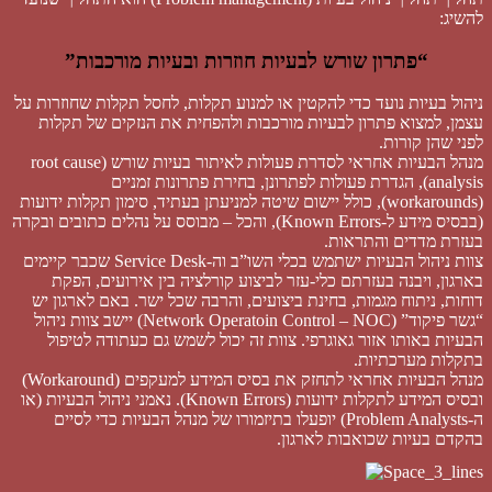
“פתרון שורש לבעיות חוזרות ובעיות מורכבות”
ניהול בעיות נועד כדי להקטין או למנוע תקלות, לחסל תקלות שחוזרות על
עצמן, למצוא פתרון לבעיות מורכבות ולהפחית את הנזקים של תקלות
לפני שהן קורות.
מנהל הבעיות אחראי לסדרת פעולות לאיתור בעיות שורש (root cause
analysis), הגדרת פעולות לפתרונן, בחירת פתרונות זמניים
(workarounds), כולל יישום שיטה למניעתן בעתיד, סימון תקלות ידועות
(בבסיס מידע ל-Known Errors), והכל – מבוסס על נהלים כתובים ובקרה
בעזרת מדדים והתראות.
צוות ניהול הבעיות ישתמש בכלי השו”ב וה-Service Desk שכבר קיימים
בארגון, ויבנה בעזרתם כלי-עזר לביצוע קורלציה בין אירועים, הפקת
דוחות, ניתוח מגמות, בחינת ביצועים, והרבה שכל ישר. באם לארגון יש
“גשר פיקוד” (Network Operatoin Control – NOC) יישב צוות ניהול
הבעיות באותו אזור גאוגרפי. צוות זה יכול לשמש גם כעתודה לטיפול
בתקלות מערכתיות.
מנהל הבעיות אחראי לתחזק את בסיס המידע למעקפים (Workaround)
ובסיס המידע לתקלות ידועות (Known Errors). נאמני ניהול הבעיות (או
ה-Problem Analysts) יופעלו בתיזמורו של מנהל הבעיות כדי לסיים
בהקדם בעיות שכואבות לארגון.