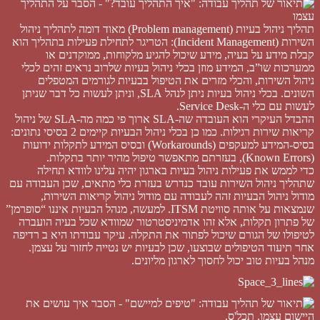
תהליך ניהול בעיות (Problem management) מאוד דומה לתהליך ניהול
השירות (Incident Management): הטריגר לתחילת פעילות בתהליך הוא
קבלת מידע על בעיה, מידע שיכול להגיע מלקוחות, ממוקדנים או
ממערכות שו”ב, המידע מוזן בכלי ניהול בעיות שלרוב נראים זהים לכלי
ניהול השירות, והכלי מזרים את הטיפול בבעיות לגורמים המטפלים
השונים. בכלי ניהול בעיות ניתן לנהל SLA, וניתן לעשות כל דבר שניתן
לעשות עם כלי ה-Service Desk.
ההבדל העיקרי הוא העובדה שה-SLA ארוך פי כמה מה-SLA של ניהול
קריאות שירות רגילות. כמו כן בכלי ניהול הבעיות קיימים 2 בסיסי נתונים:
בסיס-המידע למעקפים (Workarounds) ובסיס המידע לתקלות ידועות
(Known Errors), בעזרתם מתאפשר טיפול מהיר יותר בתקלות.
כדי לממש את פעילות ניהול בעיות בארגון יהיה עלינו לוודא תחילה
שתהליך ניהול השירות עובד כנדרש בעזרת כלי מתאים, שכן העבודה עם
מודול ניהול הבעיות זהה לעבודה עם מודול ניהול קריאות השירות,
שנמצאות על אותה סוויטת ITSM. למעשה, מנהל הבעיות איננו “סופרמן”
של פתרון תקלות, אלא זהו אדמיניסטרטור שמוודא שכל בעיה הועברה
לטיפולו של הגורם שיכול לפתור את התקלה. עיקר עבודתו היא ב רדיפה
אחר תיעוד הטיפולים שבוצעו, שכן לבעיות יש נטייה לחזור על עצמן.
מנהל בעיות טוב יכול לחסוך לארגון מליונים.
טיפ מס. 1:
עם מה להתחיל?
כאשר אנחנו מעוניינים ליישם תהליך ניהול בעיות – כדאי שנתחיל בהקמת