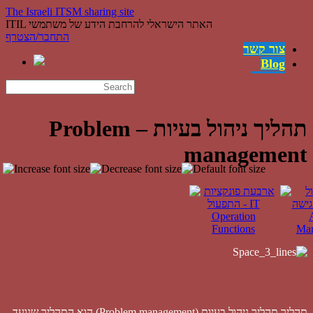
The Israeli ITSM sharing site
ITIL האתר הישראלי להרחבת הידע של משתמשי
התחבר/הצטרף
צור קשר
Blog
משרות
English
השירותים
קישורים
תהליך ניהול בעיות – Problem
ההצלחות
management
מה זה ITIL?
מי אנחנו
תהליך תהליך ניהול בעיות (Problem management) הוא התהליך שנועד
להשיג: