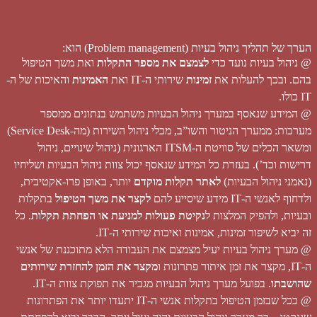
הערך של תהליך ניהול בעיות (Problem management) הוא:
@ ניהול בעיות נועד כדי
לצמצם את מספר התקלות
ואת משך הטיפול
בהם. ובכך להעלות את
זמינות
שירותי ה-IT ואת
האמינות
והאיכות של ה-
IT כולו.
@ המידע שנאסף במערך ניהול הבעיות משתמש בנתונים ממספר
מערכות: ממערך הניטור והשו”ב, מכלי ניהול השירות (מה-Service Desk)
ומשאר הכלים של סוויטת ה-ITSM הארגונית (ניהול שינויים, ניהול
דרישות וכד’). בעזרת כל המידע שנאסף יכול צוות ניהול הבעיות ושליחיו
(נאמני ניהול הבעיות)
לאתר תקלות מוקדם
יותר, באופן פרו-אקטיבית,
ולדחוף לאנשי ה-IT מידע שיסייע להם
לקצר את משך הטיפול
בתקלות
ובעיות, ולהפיק המלצות ל
נקיטת פעולות למניעת או הפחתת תקלות
. כל
זה יביא לשיפור זמינות, אמינות ואיכות שירותי ה-IT.
@ מערך ניהול בעיות יעיל מצמצם את העבודה הלא מתוכננת של אנשי
ה-IT, מקצר את זמן איתור פתרונות ו
מקצר את הזמן להחזרת שירותים
שהושבתו
. בפועל מערך ניהול הבעיות מגביר את תפוקת צוות ה-IT.
@ ככל שבזמן הטיפול בתקלות אנשי ה-IT יתעדו יותר את הפתרונות
שננקטו – כך מערך ניהול הבעיות יהיה יעיל יותר. הדבר יביא להפחתת
העיסוק בכיבוי שריפות ובתיקונים חוזרים של אותן בעיות, יגביר את