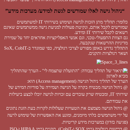
“ניהול גישה לאלו שמורשים לגשת למידע/ מערכות מידע”
כלומר: תהליך מתן הזכות לגישה ושימוש בשירותי IT למשתמשים
שמורשים לקבל אותם, ונקיטת פעולות למניעת גישה ממשתמשים שאינם
רשאים לקבל שירותי IT ומידע.
גם הצוות התפעולי-טכני, וגם אנשי האפליקציות אחראים יחד על שמירת
מדיניות ההרשאות שנקבעה.
התהליך נדרש באופן מפורש לצרכי רגולציה, כפי שמוגדר ב-SoX, CobIT
ושאר רגולציות ותקנים.
הערך של תהליך ניהול הגישה (Access management) הוא:
@ ניהול הגישה מבטיח בקרה על הגישה ושמירה על סודיות המידע של
שירותי IT, ומבטיח שרק עובדים עם זכויות לגישה יוכלו לבצע ביעילות
את עבודתם.
@ ניהול הגישה מצמצם את הטעויות שעלולות לקרות בעת הזנת נתונים
על ידי משתמשים בלתי מיומנים, ומונע את האפשרות של שימוש לרעה
(פגיעה בזדון) במערכות מידע קריטיות.
@ דרישות רגולציה (כמו SOX ו-CobiT), תקנים (כמו HIPAA ו-ISO