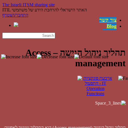
The Israeli ITSM sharing site
ITIL האתר הישראלי להרחבת הידע של משתמשי
התחבר/הצטרף
צור קשר
Blog
משרות
English
השירותים
קישורים
תהליך ניהול הגישה – Access
ההצלחות
management
מה זה ITIL?
מי אנחנו
תהליך ניהול הגישה (Access management) הוא התהליך שנועד לאפשר: