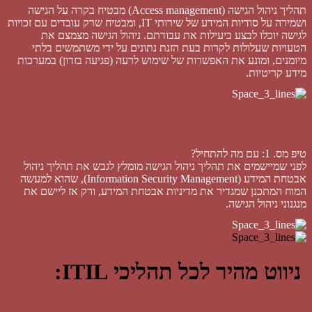
תהליך ניהול הגישה (Access management) מבטיח בקרה על הגישה
ושמירה על סודיות המידע של שירותי IT, ומבטיח שרק עובדים עם זכויות
לגישה יוכלו לבצע ביעילות את עבודתם. ניהול הגישה מצמצם את
הטעויות שעלולות לקרות בעת הזנת נתונים על ידי משתמשים בלתי
מיומנים, ומונע את האפשרות של שימוש לרעה (פגיעה בזדון) במערכות
מידע קריטיות.
טיפ מס. 1: עם מה להתחיל?
לפני שמיישמים את תהליך ניהול הגישה מומלץ לגבש את תהליך ניהול
אבטחת המידע (Information Security Management), שהוא למעשה
המוח המתכנן שמגדיר את מדיניות אבטחת המידע, ורק אז ליישם את
מנגנוני ניהול הגישה.
ניווט מהיר לכל תהליכי ITIL: