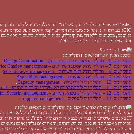
Service Design או שלב “תכנון השירות” זהו השלב שנועד לסייע בתכנון
הת
CIO) בעזרתו הוא ינהל את מערכות המידע ויקבל החלטות על-סמך מידע אמיתי ומדוייק. התהליכים בשלב זה מסייעים למנמ”ר לוודא שכל אחד מהשירותים
כמוסכם, בביצועים ללא חריגות קיבולת, בזמינות גבוהה, ברציפות מלאה ג
אחד שמתאם בין כלל תהליכי שירות אלה.
בשלב תכנון השירות ישנם 8 תהליכים:
תהליך מס. 6 – תהליך התיאום בין גורמי התכנון – Design Coordination
.
תהליך מס. 7 – תהליך ניהול קטלוג השירותים – Service Catalog management
תהליך מס. 8 – תהליך ניהול רמת השירות – Service Level management
.
תהליך מס. 9 – תהליך ניהול הזמינות – Availability management
.
תהליך מס. 10 – תהליך ניהול הקיבולת – Capacity management
.
תהליך מס. 11 – תהליך ניהול ההמשכיות של שירותי מערכות המידע – IT Service Continuity management
תהליך מס. 12 – תהליך ניהול אבטחת המידע – Information Security management
תהליך מס. 13 – תהליך ניהול ספקים – Supplier management
.
עסוקות באספקה השוטפת של השירותים, והאחראים עליהן אינם נמצאים מול הלקוחות אלא ר