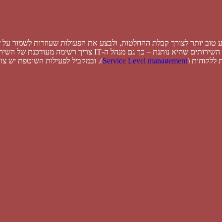
מעודכנת של השירותים שהוא נותן. לצורך כך משמש קטלוג השירותים (
Service Level management
). ובמקביל לפעילות השוטפת יש צו
ביצועים של מערכות המידע לא יירדו מהרמה שהלקוחות התרגלו לקבל. את זה
גן ולשמור על רציפות (
Continuity
) אספקת מערכות המידע בכל מקרה. בכל
 (
Security
) עדיין מתאימה לצרכי הארגון. מאחר וה-IT משתמש באופן מסיבי בשירותיהם של ספקים שונים (
Service Catal
. קטלוג השירותים הוא רשימת כל השירותים שנותן ה-IT ללקוחותיו, ורשימות אלה יהיו הבסיס (Base Line) לכל פעילות IT.
ארי בשלב זה של מחזור חיי השירות (
ראה סקר
) – אין טעם להתחיל ליישם או
Ava
) ותהליך ניהול הקיבולת (
Capacity
) לפני שטיפלנו היטב בתהליך ניהול הא
ום תרגולי מעבר החירום בצורה תקינה.
העיסוק בטכנולוגיות מורכבות, וממש שונאים לעשות חשיבה אסטרטגית ולתכנן 
אבטחת מידע. ולכן, לפחות פעם בשנה מומלץ לעצור, ולתכנן ע”י תהליך
ent