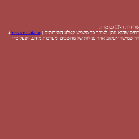
).
Service Catalog
רך שמישהו יעקוב אחר נפילות של מחשבים ומערכות מידע, ויפעל כדי
 עושים בעזרת תכנון הקיבולת (
Capacity
) של התשתיות. בעיה נוספת
 ארגון קיימים אנשי אבטחת מידע ששומרים על מערכות המידע מפני
Supplier
) – כדאי מאוד שיהיה מישהו
תו לפני שמטפלים בתהליך ניהול האירועים (
Incident
) וגיבוש תהליך
ירועים והשו”ב (
Event
). שכן התהליכים הללו הם תהליכים שמתבססים
) או: היערכות לחירום (DR) זהו תהליך עם פוטנציאל גבוה להתנגדויות של המשתמשים. מומלץ לשלב מומחה בניהול השינוי (Management of Change) ולטפל היטב בכל
בשביל מה אנחנו רוכשים טכנולוגיות. אנשי אבטחת מידע הם כאלה.
Information Security managem
את מדיניות אבטחת המידע של הארגון.