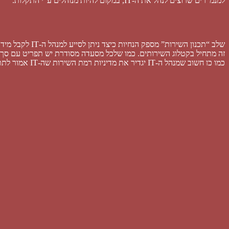
למנמ”רים שרוצים לנהל את ה-IT, במקום להיות מנוהלים ע”י התקלות.
שלב “תכנון השירות” מספק הנחיות כיצד ניתן לסייע למנהל ה-IT לקבל מידע טוב יותר לצורך קבלת ההחלטות, ולבצע את הפעולות שעוזרות לשמור על שרידות ה-IT גם מחר.
זה מתחיל בקטלוג השירותים. כמו שלכל מסעדה מסודרת יש תפריט עם סך השירותים שהיא נותנת – כך גם מנהל ה-IT צריך רשימה 
כמו כן חשוב שמנהל ה-IT יגדיר את מדיניות רמת השירות שה-IT אמור לתת ללקוחות (
לשמור על זמינות (
Availability
) גבוהה של מערכות המידע, ועל כל שרמת ה
היא התמודדות עם אסונות. תמיד עלול לקרות משהו, ועל כן יש צורך להתאר
פעולות זדוניות, אבל כדאי מאוד אחת לשנה לוודא שמדיניות אבטחת המידע
שיפקח עליהם וינהל את הקשרים איתם.
לא יודעים באיזה תהליך להתחיל? הנה כמה המלצות.
טיפ #1: אחד התהליכים שחוצים את כל התהליכים האחרים הוא תהליך
og
טיפ #2: למרות שתהליך ניהול רמת השירות (
SLM
) הוא התהליך הכי פופול
לניהול השירות. כן, אפשר וגם מומלץ ליישם את שני התהליכים במקביל.
ובאותה הנשימה: אין טעם לנסות ליישם את תהליך ניהול הזמינות (
ilability
על מידע שמתקבל ממערכת שו”ב אמינה ובוגרת.
טיפ #3: יישום תהליכי שמירה על רציפות (
Continuity
מרכיבי האו”ש בטרם התנעת התהליך. רק שיתוף פעולה רוחבי יאפשר את קי
טיפ #4: ישראלים במיוחד הם עם של “טכנואידים”. אוהבים מאוד את 
מומחים בתפעול כלי אבטחת מידע, חלשים בהבנה מה הארגון צריך ממומחי 