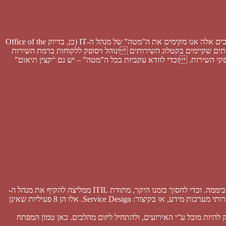
שתבטיח את אספקת שירותי ה-IT. כלומר: בעזרת תהליכים אלה אנו מקימים את ה”מטה” של מנהל ה-IT (כן, בדיוק Office of the
שקיימים בקטלוג השירותים ינוהל ויסופק ללקוחות ברמת השירות
פקי השירות. וכדי לוודא עקביות בכל ה”מטה” – יש גם “קצין תיאום”
מנהל לא יכול להיות אחראי על הכל: גם על התכנון וגם על ניהול אספקת השירותים וגם על הבקרה והפיקוח וגם להתכונן ליום סגריר. יש לו רק 24 שעות ביממה. וכדי לחסוך בזמנו היקר, מתודת ITIL ממליצה להקיף את מנהל ה-
IT באנשים שיסייעו לו בניהול. בצבא קוראים לזה “מטה”, באזרחות קוראים לזה “Back Office”, וב-ITIL קוראים לזה תכנון מערך השירות לאספקת שירותי מערכות מידע, או בקיצור: Service Design. אלו הן 8 פעיליות שאינן
שם את זה? כי בלי לתכנן מראש – לא נגיע למטרות ששמנו לפנינו. יישום תהליכי תכנון מערך השירות מאפשרים למנהל ה-IT להפסיק להיות מובל ע”י האירועים, ולהתחיל ליזום מהלכים. כאן טמון המפתח