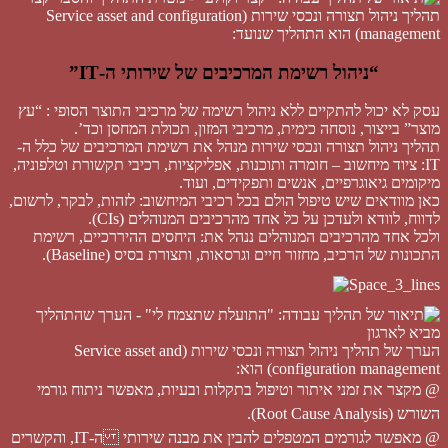
תהליך ניהול תצורה ונכסי שירות (Service asset and configuration
management) הוא התהליך שנועד:
“ניהול רשימת המרכיבים של שירותי ה-IT”
עסק לא יכול להתקיים ללא ניהול רשימה של מרכיבי התוצר הסופי : “עץ
מוצר” בייצור, נוסחה כימית, מרכיבי המזון, תכולת המחסן וכד’.
תהליך ניהול תצורה ונכסי שירות מנהל את רשימת המרכיבים של כלל ה-
IT: ציוד מיחשוב – חומרה ותוכנות, אפליקציות, רכיבי תקשורת וטלפוניה,
מיקומים גיאוגרפיים, אנשים ותפקידים, ועוד.
כאן מוודאים שיש טיפול הולם בכל רכיבי המיחשוב: לזהות, לבקר, לרשום,
לדווח, לוודא ולעדכן על כל אחד מהרכיבים המנוהלים (CIs).
ולכל אחד מהרכיבים המנוהלים ננהל את: היחסים ההיררכיים, רשימת
התכונות של הרכיב, מחזור חיים וגרסאות, ותצורת בסיס (Baseline).
הערך של תהליך ניהול תצורה ונכסי שירות (Service asset and
configuration management) הוא:
@ מקצר את זמני איתור וטיפול בתקלות ובעיות, מאפשר ניתוח גורמי
השורש (Root Cause Analysis).
@ מאפשר לגורמים המטפלים להבין את מבנה שירותי ה-IT, והקשרים