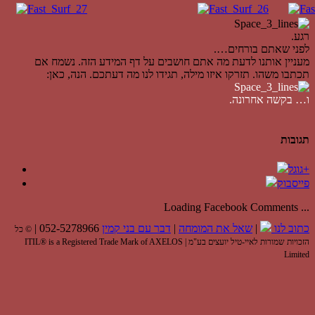
רגע.
לפני שאתם בורחים….
מעניין אותנו לדעת מה אתם חושבים על דף המידע הזה. נשמח אם
תכתבו משהו. תזרקו איזו מילה, תגידו לנו מה דעתכם. הנה, כאן:
ו… בקשה אחרונה.
תגובות
גוגל+
פייסבוק
Loading Facebook Comments ...
כתוב לנו
|
שאל את המומחה
|
דבר עם בני קמין
052-5278966 |
© כל
הזכויות שמורות לאיי-טיל יועצים בע"מ | ITIL® is a Registered Trade Mark of AXELOS
Limited